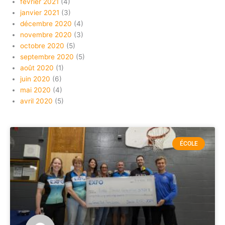
février 2021
(4)
janvier 2021
(3)
décembre 2020
(4)
novembre 2020
(3)
octobre 2020
(5)
septembre 2020
(5)
août 2020
(1)
juin 2020
(6)
mai 2020
(4)
avril 2020
(5)
ÉCOLE