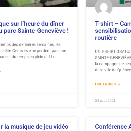
que sur l’heure du dîner
T-shirt – Ca
au parc Sainte-Geneviève !
sensibilisatio
routière
temps des dernières semaines, les
cole Ste-Geneviève ne perdent pas une
UN T-SHIRT GRATU
asser du temps en plein air! Le
SAINTE-GENEVIÈVE!
la campagne de sensi
de la ville de Québec
»
LIRE LA SUITE »
24 mai 2021
ur la musique de jeu vidéo
Conférence 