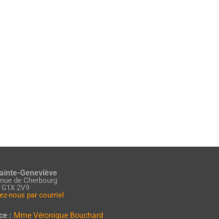
Sainte-Geneviève
enue de Cherbourg
 G1X 2V9
ez-nous par courriel
ce :
Mme Véronique Bouchard