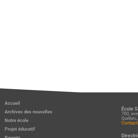
Accueil
École 
Archives des nouvelles
700, av
Québec,
Notre école
Contact
Projet éducatif
Directri
Parents