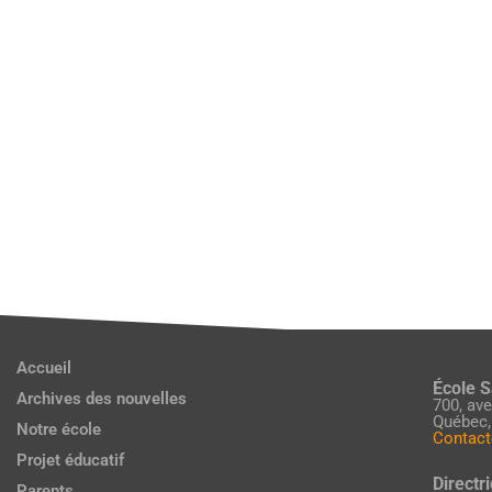
Accueil
École 
Archives des nouvelles
700, av
Québec,
Notre école
Contact
Projet éducatif
Directri
Parents