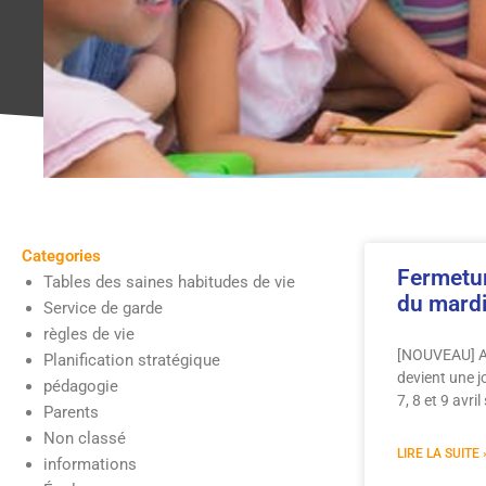
Categories
Fermetur
Tables des saines habitudes de vie
du mardi 
Service de garde
règles de vie
[NOUVEAU] Avi
Planification stratégique
devient une 
pédagogie
7, 8 et 9 avr
Parents
Non classé
LIRE LA SUITE 
informations