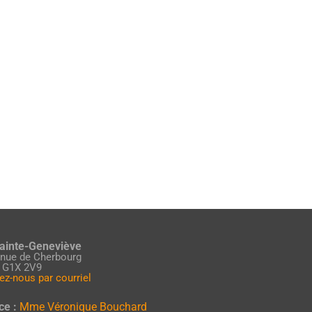
Sainte-Geneviève
enue de Cherbourg
 G1X 2V9
ez-nous par courriel
ce :
Mme Véronique Bouchard