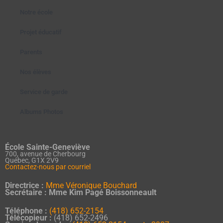
Notre école
Projet éducatif
Parents
Nos élèves
Service de garde
Albums Photos
École Sainte-Geneviève
700, avenue de Cherbourg
Québec, G1X 2V9
Contactez-nous par courriel
Directrice :
Mme Véronique Bouchard
Secrétaire : Mme Kim Pagé Boissonneault
Téléphone :
(418) 652-2154
Télécopieur :
(418) 652-2496